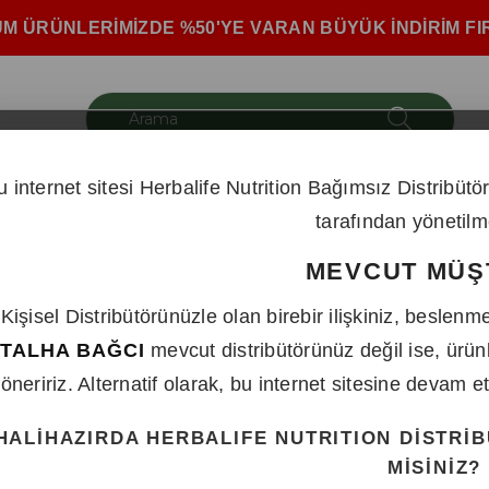
 ÜRÜNLERİMİZDE %50'YE VARAN BÜYÜK İNDİRİM FIRS
u internet sitesi Herbalife Nutrition Bağımsız Distribüt
 Kontrol Setleri
Sporcu Beslenmesi
Kişisel Bakı
tarafından yönetilm
MEVCUT MÜŞ
Kişisel Distribütörünüzle olan birebir ilişkiniz, beslen
Herbalife Cr7 Su M
TALHA BAĞCI
mevcut distribütörünüz değil ise, ürün
öneririz. Alternatif olarak, bu internet sitesine devam 
₺450,00
HALİHAZIRDA HERBALIFE NUTRITION DİSTRİB
MİSİNİZ?