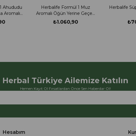
 1 Ahududu
Herbalife Formül 1 Muz
Herbalife Sü
ta Aromalı
Aromalı Öğün Yerine Geçen
n Besleyici
Besleyici Shake
90
₺1.060,90
₺7
Herbal Türkiye Ailemize Katılın
Hemen Kayıt Ol Fırsatlardan Önce Sen Haberdar Ol!
Hesabım
Ku