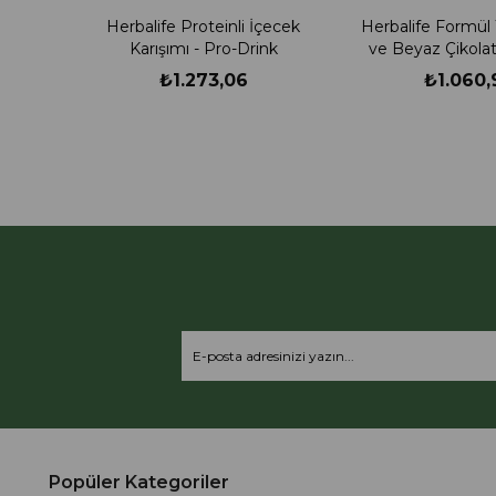
Herbalife Proteinli İçecek
Herbalife Formül
Karışımı - Pro-Drink
ve Beyaz Çikola
Öğün Yerine Geçe
₺1.273,06
₺1.060,
Shake
Popüler Kategoriler