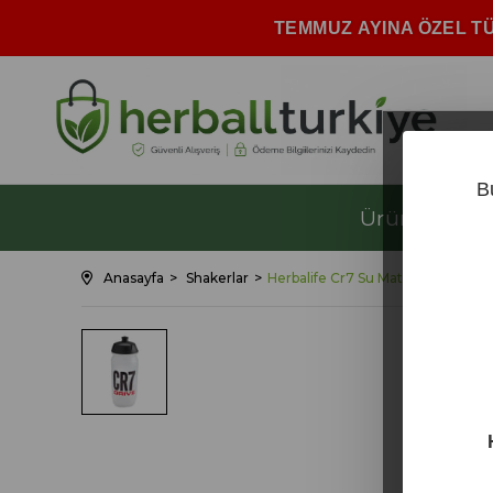
TEMMUZ AYINA ÖZEL TÜM
B
Ürünler
Kilo
Anasayfa
Shakerlar
Herbalife Cr7 Su Matarası 500 ml