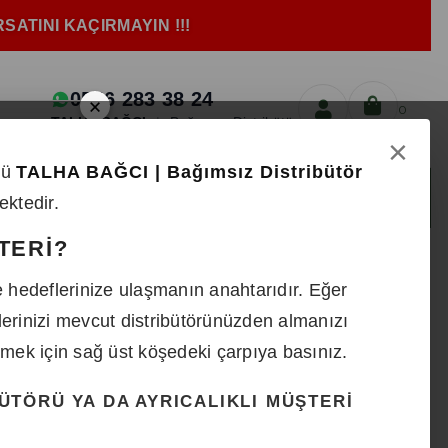
ATINI KAÇIRMAYIN !!!
0546 283 38 24
×
0
TALHA BAĞCI
|
Bağımsız Distribütör
×
örü
TALHA BAĞCI | Bağımsız Distribütör
m
Shakerlar
ektedir.
TERİ?
< < Önceki Sayfaya Dön
me hedeflerinize ulaşmanın anahtarıdır. Eğer
atarası 500 ml
lerinizi mevcut distribütörünüzden almanızı
etmek için sağ üst köşedeki çarpıya basınız.
ÜTÖRÜ YA DA AYRICALIKLI MÜŞTERİ