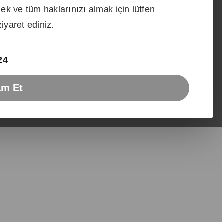
ek ve tüm haklarınızı almak için lütfen
iyaret ediniz.
24
tara sayesinde tüm sporcu takviye içeceklerinizi
götürebileceksiniz. Tüm herbalife shaker çeşitlerini
ve orijinal olarak satın alabilirsiniz.
am Et