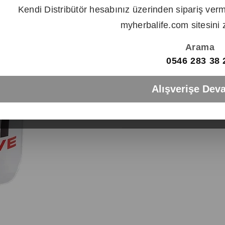
Kendi Distribütör hesabınız üzerinden sipariş verm
myherbalife.com sitesini z
Arama
ÜRÜN ÖZELLIKLERI
0546 283 38 
500 ml kapasitesi bulunan bu ma
dökülmeden istediğiniz her yere 
mağazalarımızda uygun fiyatlar da 
Alışverişe Dev
ÖDEME SEÇENEKLERI